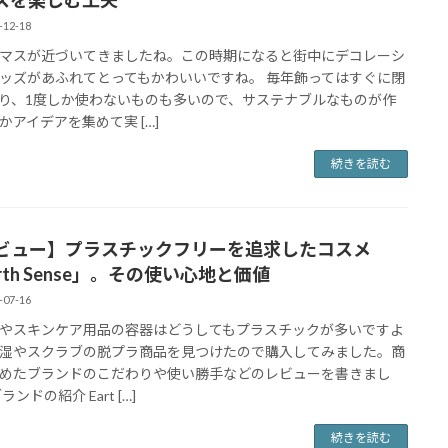
-12-18
マスが近づいてきましたね。この時期になると街中にデコレーシ
ッズがあふれてとってもかわいいですね。 毎年飾ってはすぐに閉
り、1度しか使わないものも多いので、サステナブルなものが作
かアイデアを集めて実 […]
続きを読む
ビュー】プラスチックフリーを追求したコスメ
rth Sense」。その使い心地と価値
-07-16
やスキンケア用品の容器はどうしてもプラスチックが多いですよ
湿やスクラブの脱プラ商品を見つけたので購入してみました。商
めたブランドのこだわりや使い勝手などのレビューを書きまし
ランドの紹介 Eart […]
続きを読む