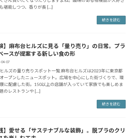
くさん買いたくなったりしますよね。酸味のある柑橘類が大好き
も堪能しつつ、香りが長 […]
続きを読む
験】麻布台ヒルズに見る「量り売り」の日常。プラ
ベースが提案する新しい食の形
-04-07
ヒルズの量り売りスポット一覧 麻布台ヒルズは2023年に東京都
オープンしたニュースポット。広場を中心にした街づくりで、環
康に配慮した街。150以上の店舗が入っていて家族でも楽しめま
題のレストランや […]
続きを読む
践】愛せる「サステナブルな装飾」。脱プラのクリ
スを楽しむ工夫