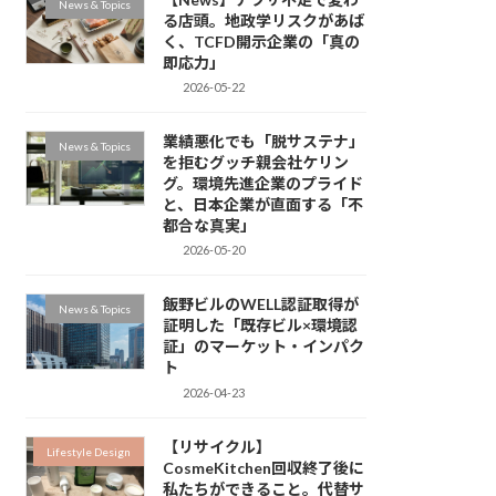
News & Topics
る店頭。地政学リスクがあば
く、TCFD開示企業の「真の
即応力」
2026-05-22
業績悪化でも「脱サステナ」
News & Topics
を拒むグッチ親会社ケリン
グ。環境先進企業のプライド
と、日本企業が直面する「不
都合な真実」
2026-05-20
飯野ビルのWELL認証取得が
News & Topics
証明した「既存ビル×環境認
証」のマーケット・インパク
ト
2026-04-23
【リサイクル】
Lifestyle Design
CosmeKitchen回収終了後に
私たちができること。代替サ