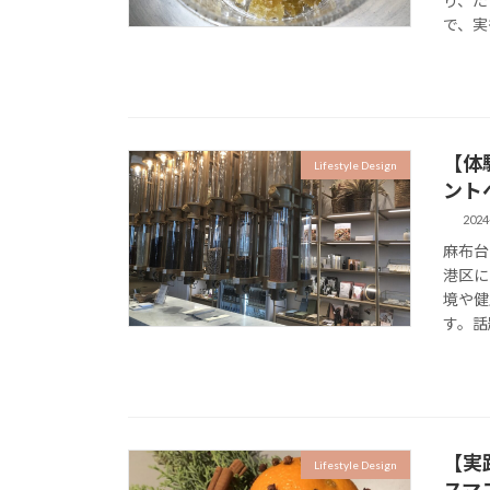
り、た
で、実
【体
Lifestyle Design
ント
2024
麻布台
港区に
境や健
す。話
【実
Lifestyle Design
スマ