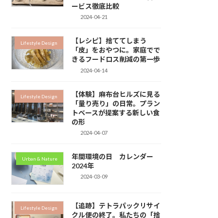
ービス徹底比較
2024-04-21
【レシピ】捨ててしまう
Lifestyle Design
「皮」をおやつに。家庭でで
きるフードロス削減の第一歩
2024-04-14
【体験】麻布台ヒルズに見る
Lifestyle Design
「量り売り」の日常。プラン
トベースが提案する新しい食
の形
2024-04-07
年間環境の日 カレンダー
Urban & Nature
2024年
2024-03-09
【追跡】テトラパックリサイ
Lifestyle Design
クル便の終了。私たちの「捨