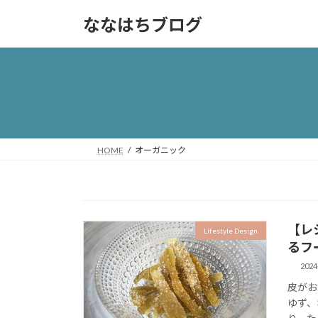
コ
ナ
ななはちブログ
ン
ビ
テ
ゲ
ン
ー
ツ
シ
へ
ョ
ス
ン
キ
に
ッ
移
HOME
オーガニック
プ
動
【レ
Lifestyle Design
るフ
2024
皮がお
ゆず、