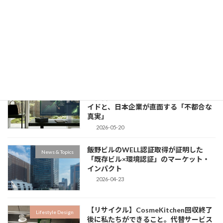
【News】ナフサ不足で変わる店頭。地
News & Topics
政学リスクがあばく、TCFD開示企業の
「真の即応力」
2026-05-22
業績悪化でも「脱サステナ」を拒むグッ
News & Topics
チ親会社ケリング。環境先進企業のプラ
イドと、日本企業が直面する「不都合な
真実」
2026-05-20
飯野ビルのWELL認証取得が証明した
News & Topics
「既存ビル×環境認証」のマーケット・
インパクト
2026-04-23
【リサイクル】CosmeKitchen回収終了
Lifestyle Design
後に私たちができること。代替サービス