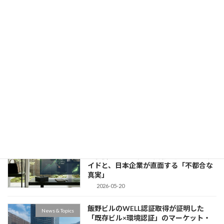
最近の投稿
熊本ネイチャーポジティブサミットの成
Urban & Nature
果と影響
2026-07-31
【News】ナフサ不足で変わる店頭。地
News & Topics
政学リスクがあばく、TCFD開示企業の
「真の即応力」
2026-05-22
業績悪化でも「脱サステナ」を拒むグッ
News & Topics
チ親会社ケリング。環境先進企業のプラ
イドと、日本企業が直面する「不都合な
真実」
2026-05-20
飯野ビルのWELL認証取得が証明した
News & Topics
「既存ビル×環境認証」のマーケット・